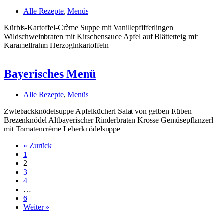
Alle Rezepte
,
Menüs
Kürbis-Kartoffel-Crème Suppe mit Vanillepfifferlingen
Wildschweinbraten mit Kirschensauce Apfel auf Blätterteig mit
Karamellrahm Herzoginkartoffeln
Bayerisches Menü
Alle Rezepte
,
Menüs
Zwiebackknödelsuppe Apfelkücherl Salat von gelben Rüben
Brezenknödel Altbayerischer Rinderbraten Krosse Gemüsepflanzerl
mit Tomatencrème Leberknödelsuppe
« Zurück
1
2
3
4
…
6
Weiter »