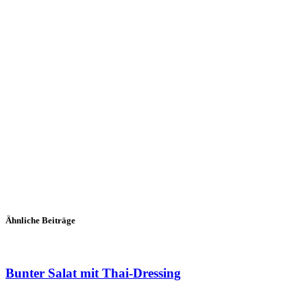
Kartoffel-Lauch-Kräuter-Strudel
Espresso-Tartelette
Herzhafter Käsekuchen mit frischen
Schweinefilet mit Paprika-
Kräutern
Füllung und Kräutersah
Ähnliche Beiträge
Bunter Salat mit Thai-Dressing