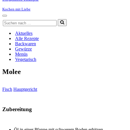
Kochen mit Liebe
Navigationsmenü
Suchen
nach …
Aktuelles
Alle Rezepte
Backwaren
Gewürze
Menüs
Vegetarisch
Molee
Fisch
Hauptgericht
Zubereitung
Öl in einer Pfanne mit schwerem Boden erhitzen