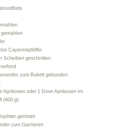
rustfilets
gemahlen
r gemahlen
fer
tze Cayennepfeffer
in Scheiben geschnitten
nerfond
oriander, zum Bukett gebunden
r
he Aprikosen oder 1 Dose Aprikosen im
t (400 g)
splitter geröstet
ander zum Garnieren