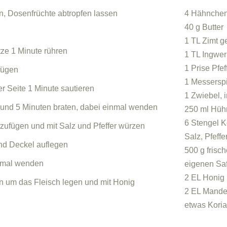
n, Dosenfrüchte abtropfen lassen
4 Hähnchenb
40 g Butter
1 TL Zimt 
ze 1 Minute rühren
1 TL Ingwe
1 Prise Pfef
fügen
1 Messerspi
r Seite 1 Minute sautieren
1 Zwiebel, 
 und 5 Minuten braten, dabei einmal wenden
250 ml Hüh
6 Stengel K
zufügen und mit Salz und Pfeffer würzen
Salz, Pfeffe
nd Deckel auflegen
500 g frisc
inmal wenden
eigenen Saf
2 EL Honig
en um das Fleisch legen und mit Honig
2 EL Mandel
etwas Kori