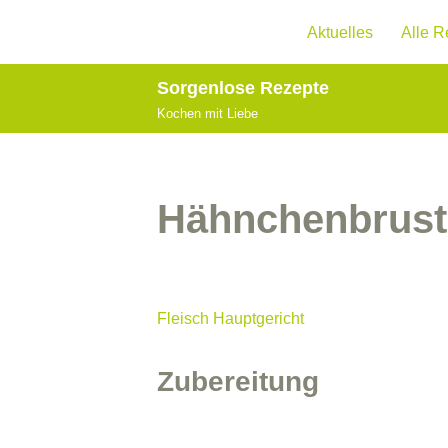
Aktuelles
Alle R
Zum
Inhalt
Sorgenlose Rezepte
springen
Kochen mit Liebe
Hähnchenbrust
Fleisch
Hauptgericht
Zubereitung