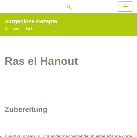
Zum
Sorgenlose Rezepte
Inhalt
Kochen mit Liebe
springen
Ras el Hanout
Zubereitung
Kreuzkümmel und Koriander nacheinander in einer Pfanne ohne