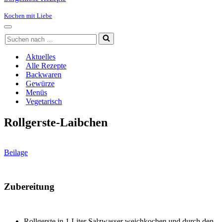
Kochen mit Liebe
Navigationsmenü
Suchen
nach …
Aktuelles
Alle Rezepte
Backwaren
Gewürze
Menüs
Vegetarisch
Rollgerste-Laibchen
Beilage
Zubereitung
Rollgerste in 1 Liter Salzwasser weichkochen und durch den