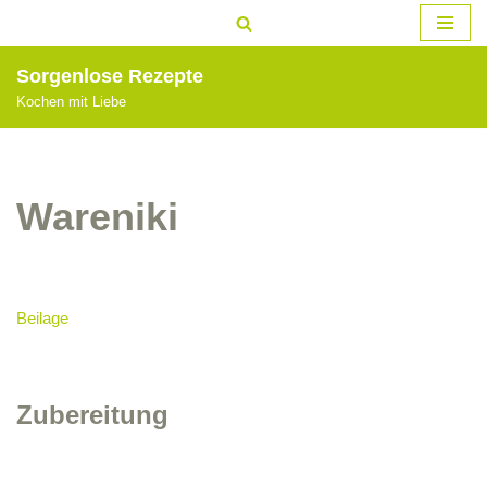
Zum
Sorgenlose Rezepte
Inhalt
Kochen mit Liebe
springen
Wareniki
Beilage
Zubereitung