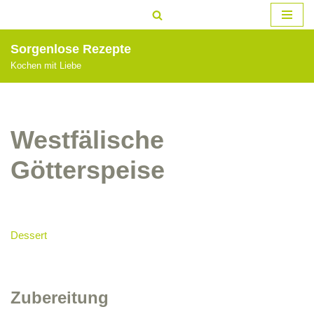
Zum
Sorgenlose Rezepte
Inhalt
Kochen mit Liebe
springen
Westfälische
Götterspeise
Dessert
Zubereitung