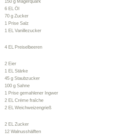
150 g Magerquark
6 EL Öl
70 g Zucker
1 Prise Salz
1 EL Vanillezucker
4 EL Preiselbeeren
2 Eier
1 EL Stärke
45 g Staubzucker
100 g Sahne
1 Prise gemahlener Ingwer
2 EL Créme fraîche
2 EL Weichweizengrieß
2 EL Zucker
12 Walnusshälften