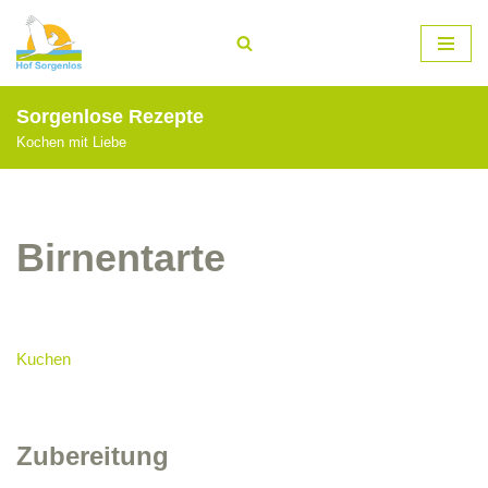
Zum
Inhalt
springen
Sorgenlose Rezepte
Kochen mit Liebe
Birnentarte
Kuchen
Zubereitung