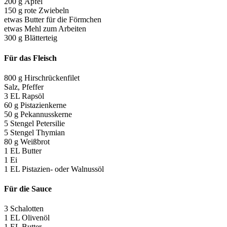
200 g Äpfel
150 g rote Zwiebeln
etwas Butter für die Förmchen
etwas Mehl zum Arbeiten
300 g Blätterteig
Für das Fleisch
800 g Hirschrückenfilet
Salz, Pfeffer
3 EL Rapsöl
60 g Pistazienkerne
50 g Pekannusskerne
5 Stengel Petersilie
5 Stengel Thymian
80 g Weißbrot
1 EL Butter
1 Ei
1 EL Pistazien- oder Walnussöl
Für die Sauce
3 Schalotten
1 EL Olivenöl
1 EL Butter