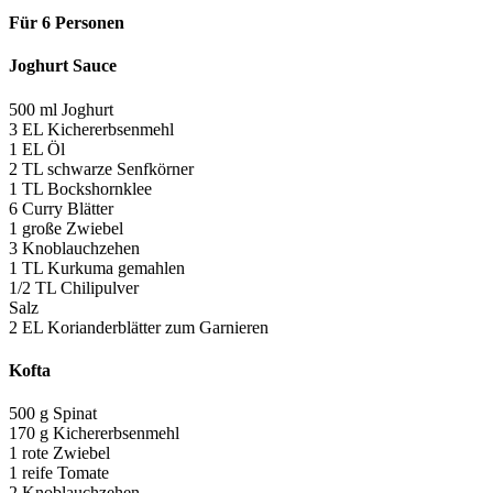
Für 6 Personen
Joghurt Sauce
500 ml Joghurt
3 EL Kichererbsenmehl
1 EL Öl
2 TL schwarze Senfkörner
1 TL Bockshornklee
6 Curry Blätter
1 große Zwiebel
3 Knoblauchzehen
1 TL Kurkuma gemahlen
1/2 TL Chilipulver
Salz
2 EL Korianderblätter zum Garnieren
Kofta
500 g Spinat
170 g Kichererbsenmehl
1 rote Zwiebel
1 reife Tomate
2 Knoblauchzehen