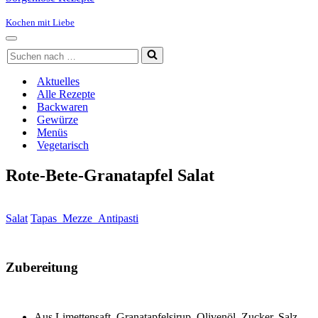
Kochen mit Liebe
Navigationsmenü
Suchen
nach …
Aktuelles
Alle Rezepte
Backwaren
Gewürze
Menüs
Vegetarisch
Rote-Bete-Granatapfel Salat
Salat
Tapas_Mezze_Antipasti
Zubereitung
Aus Limettensaft, Granatapfelsirup, Olivenöl, Zucker, Salz