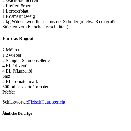
2 Wacholderbeeren
2 Pfefferkörner
1 Lorbeerblatt
1 Rosmarinzweig
2 kg Wildschweinfleisch aus der Schulter (in etwa 8 cm große
Stücken vom Knochen geschnitten)
Für das Ragout
2 Möhren
1 Zwiebel
2 Stangen Staudensellerie
4 EL Olivenöl
4 EL Pflanzenöl
Salz
2 EL Tomatenmark
500 ml passierte Tomaten
Pfeffer
Schlagwörter:
Fleisch
Hauptgericht
Ähnliche Beiträge