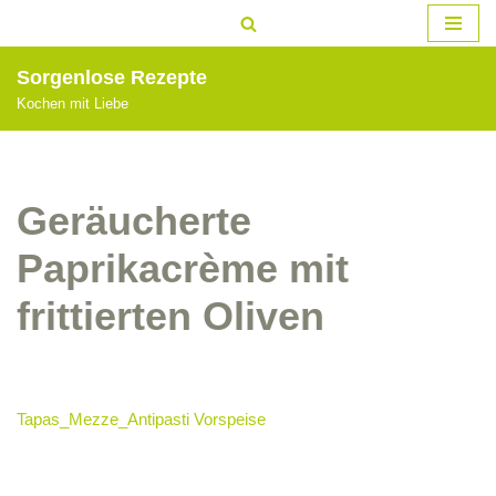
Zum
Sorgenlose Rezepte
Inhalt
Kochen mit Liebe
springen
Geräucherte
Paprikacrème mit
frittierten Oliven
Tapas_Mezze_Antipasti
Vorspeise