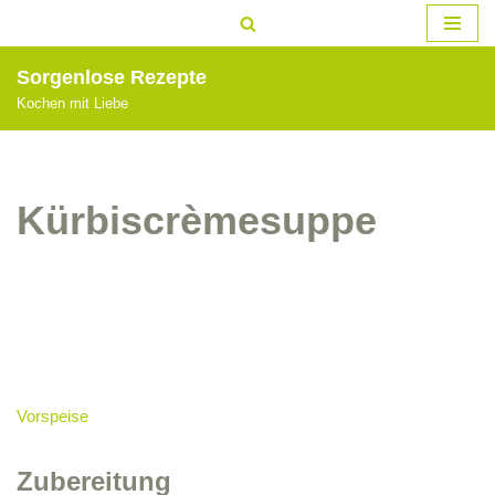
Zum
Sorgenlose Rezepte
Inhalt
Kochen mit Liebe
springen
Kürbiscrèmesuppe
Vorspeise
Zubereitung