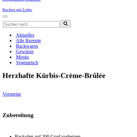
Kochen mit Liebe
Navigationsmenü
Suchen
nach …
Aktuelles
Alle Rezepte
Backwaren
Gewürze
Menüs
Vegetarisch
Herzhafte Kürbis-Crème-Brûlée
Vorspeise
Zubereitung
Backofen auf 200 Grad vorheizen