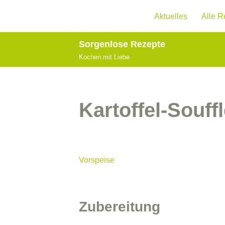
Aktuelles
Alle R
Zum
Inhalt
Sorgenlose Rezepte
springen
Kochen mit Liebe
Kartoffel-Souff
Vorspeise
Zubereitung