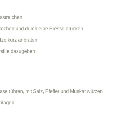
usstreichen
 kochen und durch eine Presse drücken
ilze kurz anbraten
rsilie dazugeben
asse rühren, mit Salz, Pfeffer und Muskat würzen
chlagen
n