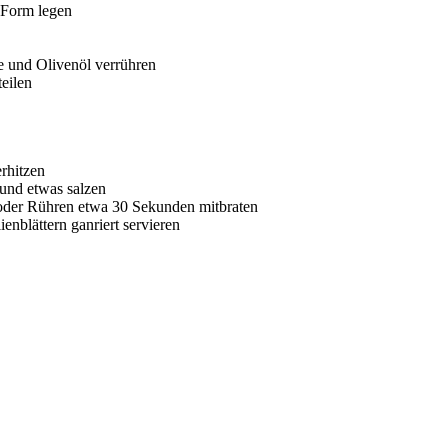
 Form legen
e und Olivenöl verrühren
eilen
rhitzen
 und etwas salzen
der Rühren etwa 30 Sekunden mitbraten
enblättern ganriert servieren