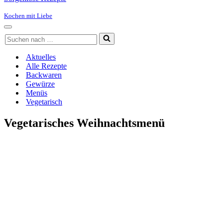
Kochen mit Liebe
Navigationsmenü
Suchen
nach …
Aktuelles
Alle Rezepte
Backwaren
Gewürze
Menüs
Vegetarisch
Vegetarisches Weihnachtsmenü
Mandelparfait mit Orangensauce
Kürbis mit Couscous
Birnen-Sellerie-Samtsuppe