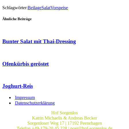
Schlagwörter:
Beilage
Salat
Vorspeise
Ähnliche Beiträge
Bunter Salat mit Thai-Dressing
Ofenkürbis geröstet
Joghurt-Reis
Impressum
Datenschutzerklärung
Hof Sorgenlos
Katrin Michaelis & Andreas Becker
Sorgenloser Weg 17 | 17192 Peenehagen
Telefon +49-179-20 45 228 | post@hof-sorgenlos.de