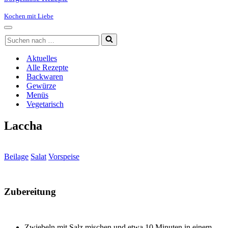
Kochen mit Liebe
Navigationsmenü
Suchen
nach …
Aktuelles
Alle Rezepte
Backwaren
Gewürze
Menüs
Vegetarisch
Laccha
Beilage
Salat
Vorspeise
Zubereitung
Zwiebeln mit Salz mischen und etwa 10 Minuten in einem