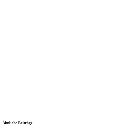
Kräuter-Seitlinge auf mariniertem
Mozzarella
Kürbis-Gnocchi
Ähnliche Beiträge